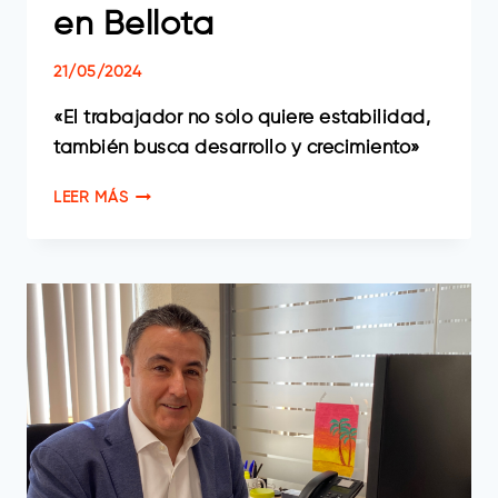
en Bellota
21/05/2024
«El trabajador no sólo quiere estabilidad,
también busca desarrollo y crecimiento»
JUANJO
LEER MÁS
SALEGI,
DIRECTOR
DE
RECURSOS
HUMANOS
EN
BELLOTA