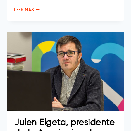
MARTA
LEER MÁS
GARIN,
DIRECTORA
DE
RECURSOS
HUMANOS
DE
ALTUNA
Y
URIA
Julen Elgeta, presidente