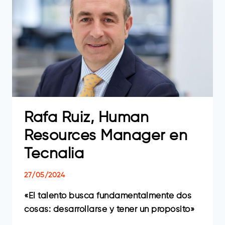
DE
FP
DE
EUSKADI
DE
INICIATIVA
SOCIAL
(HETEL)
Rafa Ruiz, Human
Resources Manager en
Tecnalia
27/05/2024
«El talento busca fundamentalmente dos
cosas: desarrollarse y tener un propósito»