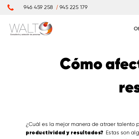
Saltar
/
946 459 258
945 225 179
al
contenido
O
Cómo afect
re
¿Cuál es la mejor manera de atraer talento
productividad y resultados?
Estas son al