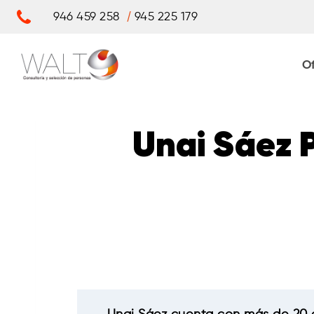
Saltar
/
946 459 258
945 225 179
al
contenido
O
Unai Sáez P