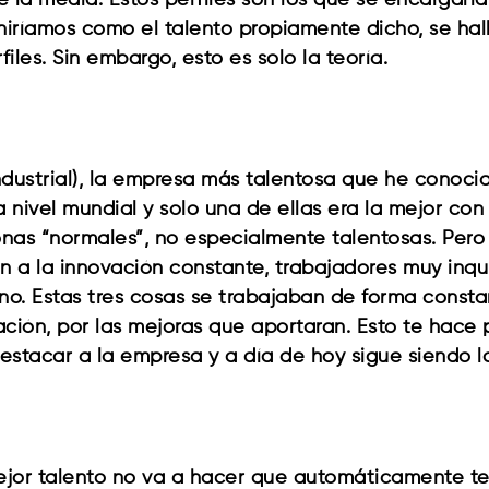
 la media. Estos perfiles son los que se encargaría
iniríamos como el talento propiamente dicho, se hal
iles. Sin embargo, esto es solo la teoría.
dustrial), la empresa más talentosa que he conoci
nivel mundial y solo una de ellas era la mejor con d
as “normales”, no especialmente talentosas. Pero l
n a la innovación constante, trabajadores muy inq
no. Estas tres cosas se trabajaban de forma const
ación, por las mejoras que aportaran. Esto te hace
estacar a la empresa y a día de hoy sigue siendo la
ejor talento no va a hacer que automáticamente te